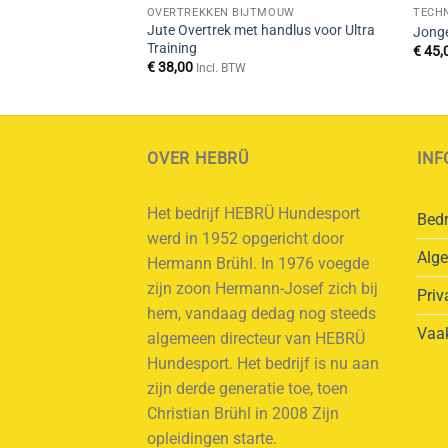
OVERTREKKEN BIJTMOUW
TECH
Jute Overtrek met handlus voor Ultra
Jong
Training
€
45,
€
38,00
Incl. BTW
OVER HEBRÜ
INF
Het bedrijf HEBRÜ Hundesport
Bedr
werd in 1952 opgericht door
Alg
Hermann Brühl. In 1976 voegde
zijn zoon Hermann-Josef zich bij
Priv
hem, vandaag dedag nog steeds
Vaak
algemeen directeur van HEBRÜ
Hundesport. Het bedrijf is nu aan
zijn derde generatie toe, toen
Christian Brühl in 2008 Zijn
opleidingen starte.