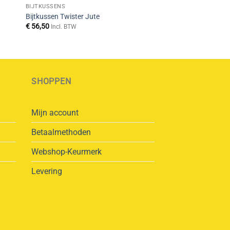
BIJTKUSSENS
Bijtkussen Twister Jute
€
56,50
Incl. BTW
SHOPPEN
Mijn account
Betaalmethoden
Webshop-Keurmerk
Levering