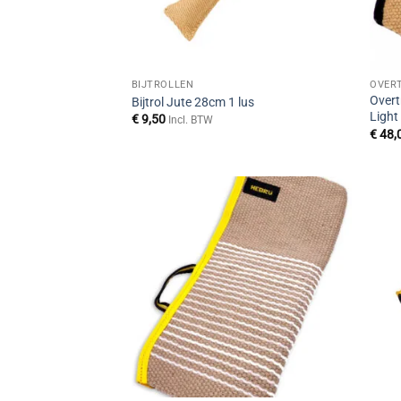
BIJTROLLEN
OVER
Overt
Bijtrol Jute 28cm 1 lus
Ligh
€
9,50
Incl. BTW
€
48,