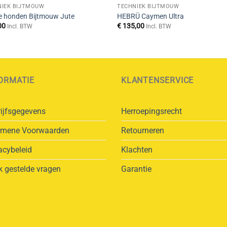
NIEK BIJTMOUW
TECHNIEK BIJTMOUW
e honden Bijtmouw Jute
HEBRÜ Caymen Ultra
00
€
135,00
Incl. BTW
Incl. BTW
ORMATIE
KLANTENSERVICE
ijfsgegevens
Herroepingsrecht
emene Voorwaarden
Retourneren
acybeleid
Klachten
 gestelde vragen
Garantie