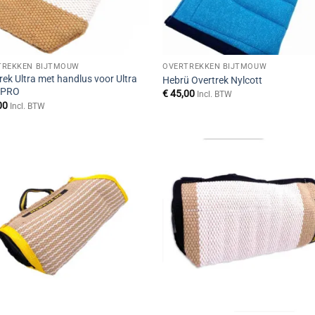
TREKKEN BIJTMOUW
OVERTREKKEN BIJTMOUW
rek Ultra met handlus voor Ultra
Hebrü Overtrek Nylcott
t PRO
€
45,00
Incl. BTW
00
Incl. BTW