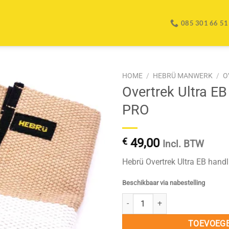
085 301 66 51
HOME
/
HEBRÜ MANWERK
/
O
Overtrek Ultra EB
PRO
€
49,00
Incl. BTW
Hebrü Overtrek Ultra EB handl
Beschikbaar via nabestelling
Overtrek Ultra EB handlus voor Ul
TOEVOEG