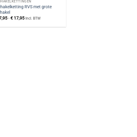
CHAKELKETTINGEN
hakelketting RVS met grote
hakel
Prijsklasse:
7,95
-
€
17,95
Incl. BTW
€ 7,95
tot
€ 17,95