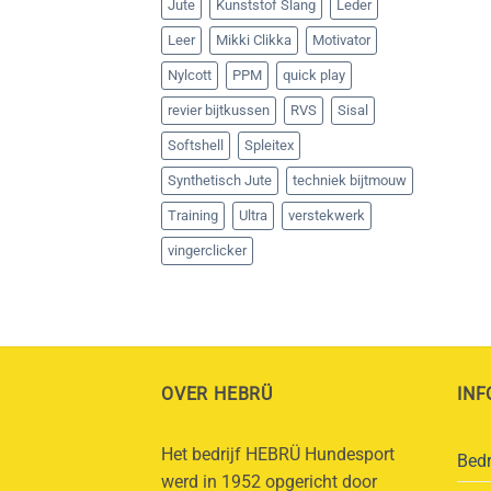
Jute
Kunststof Slang
Leder
Leer
Mikki Clikka
Motivator
Nylcott
PPM
quick play
revier bijtkussen
RVS
Sisal
Softshell
Spleitex
Synthetisch Jute
techniek bijtmouw
Training
Ultra
verstekwerk
vingerclicker
OVER HEBRÜ
INF
Het bedrijf HEBRÜ Hundesport
Bedr
werd in 1952 opgericht door