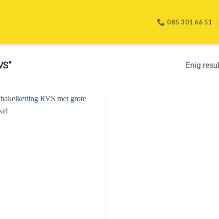
085 301 66 51
VS”
Enig resu