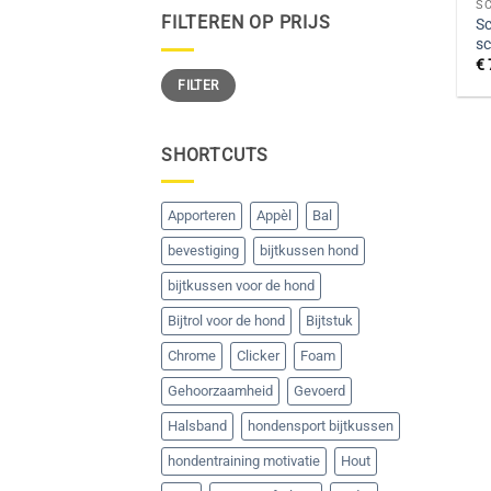
S
FILTEREN OP PRIJS
Sc
sc
€
Min.
Max.
FILTER
prijs
prijs
SHORTCUTS
Apporteren
Appèl
Bal
bevestiging
bijtkussen hond
bijtkussen voor de hond
Bijtrol voor de hond
Bijtstuk
Chrome
Clicker
Foam
Gehoorzaamheid
Gevoerd
Halsband
hondensport bijtkussen
hondentraining motivatie
Hout