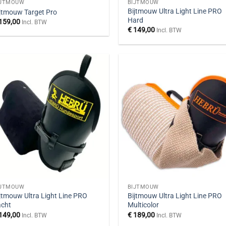
IJTMOUW
BIJTMOUW
Bijtmouw Ultra Light Line PRO
jtmouw Target Pro
Hard
159,00
Incl. BTW
€
149,00
Incl. BTW
IJTMOUW
BIJTMOUW
jtmouw Ultra Light Line PRO
Bijtmouw Ultra Light Line PRO
acht
Multicolor
149,00
€
189,00
Incl. BTW
Incl. BTW