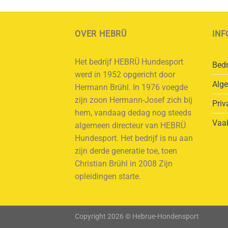
OVER HEBRÜ
INF
Het bedrijf HEBRÜ Hundesport
Bedr
werd in 1952 opgericht door
Alg
Hermann Brühl. In 1976 voegde
zijn zoon Hermann-Josef zich bij
Priv
hem, vandaag dedag nog steeds
Vaak
algemeen directeur van HEBRÜ
Hundesport. Het bedrijf is nu aan
zijn derde generatie toe, toen
Christian Brühl in 2008 Zijn
opleidingen starte.
Copyright 2026 © Hebrue-Hondensport