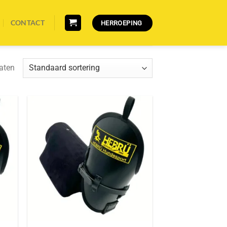
CONTACT
HERROEPING
taten