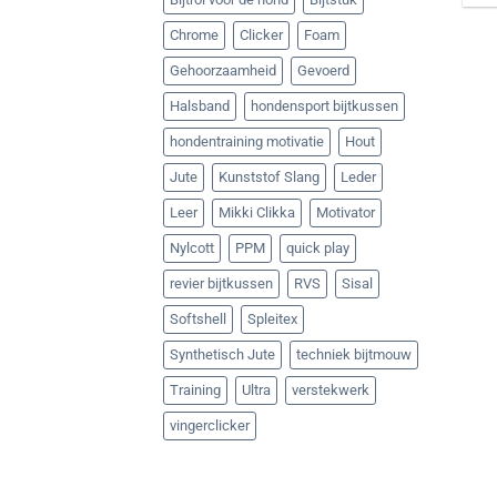
Chrome
Clicker
Foam
Gehoorzaamheid
Gevoerd
Halsband
hondensport bijtkussen
hondentraining motivatie
Hout
Jute
Kunststof Slang
Leder
Leer
Mikki Clikka
Motivator
Nylcott
PPM
quick play
revier bijtkussen
RVS
Sisal
Softshell
Spleitex
Synthetisch Jute
techniek bijtmouw
Training
Ultra
verstekwerk
vingerclicker