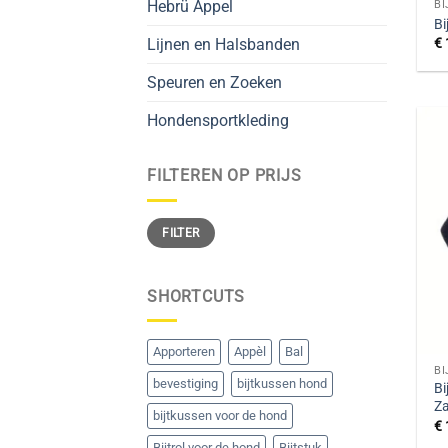
Hebrü Appel
B
Bi
€
Lijnen en Halsbanden
Speuren en Zoeken
Hondensportkleding
FILTEREN OP PRIJS
Min.
Max.
FILTER
prijs
prijs
SHORTCUTS
Apporteren
Appèl
Bal
B
bevestiging
bijtkussen hond
Bi
Z
bijtkussen voor de hond
€
Bijtrol voor de hond
Bijtstuk