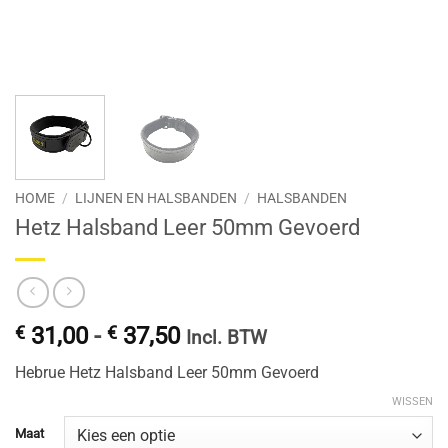
HOME
/
LIJNEN EN HALSBANDEN
/
HALSBANDEN
Hetz Halsband Leer 50mm Gevoerd
Prijsklasse:
€
31,00
-
€
37,50
Incl. BTW
€ 31,00
Hebrue Hetz Halsband Leer 50mm Gevoerd
tot
€ 37,50
WISSEN
Maat