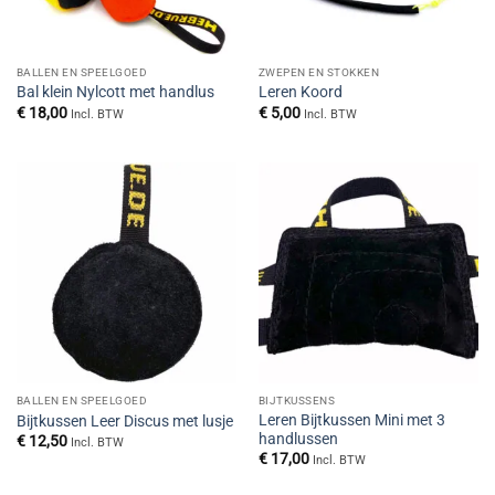
BALLEN EN SPEELGOED
ZWEPEN EN STOKKEN
Bal klein Nylcott met handlus
Leren Koord
€
18,00
€
5,00
Incl. BTW
Incl. BTW
BALLEN EN SPEELGOED
BIJTKUSSENS
Leren Bijtkussen Mini met 3
Bijtkussen Leer Discus met lusje
handlussen
€
12,50
Incl. BTW
€
17,00
Incl. BTW