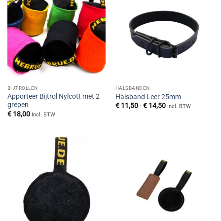
BIJTROLLEN
HALSBANDEN
Apporteer Bijtrol Nylcott met 2
Halsband Leer 25mm
grepen
Prijsklasse:
€
11,50
-
€
14,50
Incl. BTW
€ 11,50
€
18,00
Incl. BTW
tot
€ 14,50