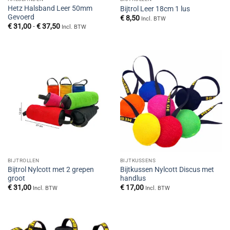
Hetz Halsband Leer 50mm
Bijtrol Leer 18cm 1 lus
Gevoerd
€
8,50
Incl. BTW
Prijsklasse:
€
31,00
-
€
37,50
Incl. BTW
€ 31,00
tot
€ 37,50
BIJTROLLEN
BIJTKUSSENS
Bijtrol Nylcott met 2 grepen
Bijtkussen Nylcott Discus met
groot
handlus
€
31,00
€
17,00
Incl. BTW
Incl. BTW