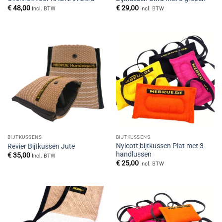
€
48,00
€
29,00
Incl. BTW
Incl. BTW
BIJTKUSSENS
BIJTKUSSENS
Nylcott bijtkussen Plat met 3
Revier Bijtkussen Jute
handlussen
€
35,00
Incl. BTW
€
25,00
Incl. BTW