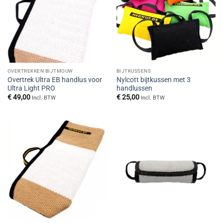
OVERTREKKEN BIJTMOUW
BIJTKUSSENS
Overtrek Ultra EB handlus voor
Nylcott bijtkussen met 3
Ultra Light PRO
handlussen
€
49,00
€
25,00
Incl. BTW
Incl. BTW