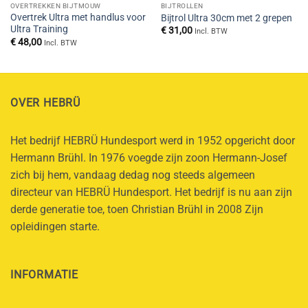
OVERTREKKEN BIJTMOUW
BIJTROLLEN
Overtrek Ultra met handlus voor
Bijtrol Ultra 30cm met 2 grepen
Ultra Training
€
31,00
Incl. BTW
€
48,00
Incl. BTW
OVER HEBRÜ
Het bedrijf HEBRÜ Hundesport werd in 1952 opgericht door
Hermann Brühl. In 1976 voegde zijn zoon Hermann-Josef
zich bij hem, vandaag dedag nog steeds algemeen
directeur van HEBRÜ Hundesport. Het bedrijf is nu aan zijn
derde generatie toe, toen Christian Brühl in 2008 Zijn
opleidingen starte.
INFORMATIE