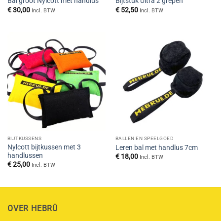
Bal groot Nylcott met handlus
Bijtstuk Ultra 2 grepen
€
30,00
€
52,50
Incl. BTW
Incl. BTW
BIJTKUSSENS
BALLEN EN SPEELGOED
Nylcott bijtkussen met 3
Leren bal met handlus 7cm
handlussen
€
18,00
Incl. BTW
€
25,00
Incl. BTW
OVER HEBRÜ