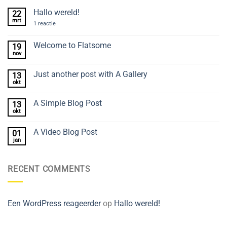
Hallo wereld!
22
mrt
op
1 reactie
Hallo
wereld!
Welcome to Flatsome
19
nov
Geen
reacties
op
Just another post with A Gallery
13
Welcome
to
okt
Geen
Flatsome
reacties
op
A Simple Blog Post
13
Just
another
okt
Geen
post
reacties
with
op
A
A Video Blog Post
01
A
Gallery
Simple
jan
Geen
Blog
reacties
Post
op
A
RECENT COMMENTS
Video
Blog
Post
Een WordPress reageerder
op
Hallo wereld!