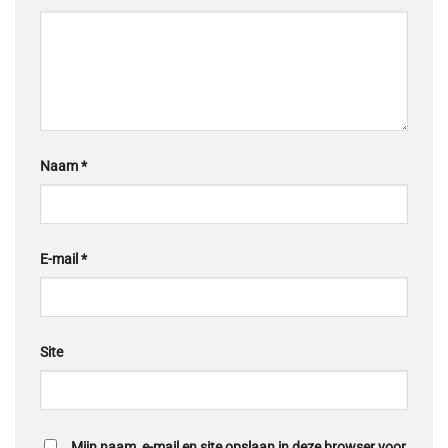
Naam
*
E-mail
*
Site
Mijn naam, e-mail en site opslaan in deze browser voor