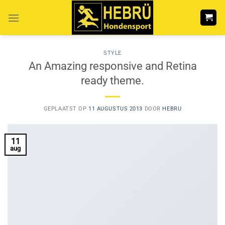
Ga
naar
inhoud
STYLE
An Amazing responsive and Retina
ready theme.
GEPLAATST OP
11 AUGUSTUS 2013
DOOR
HEBRU
11
aug