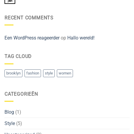
Simple
jan
Geen
Blog
reacties
Post
op
A
RECENT COMMENTS
Video
Blog
Post
Een WordPress reageerder
op
Hallo wereld!
TAG CLOUD
brooklyn
fashion
style
women
CATEGORIEËN
Blog
(1)
Style
(5)