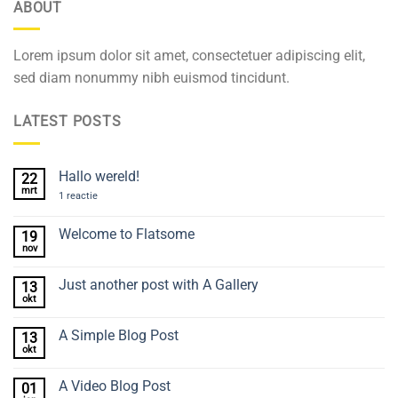
ABOUT
Lorem ipsum dolor sit amet, consectetuer adipiscing elit,
sed diam nonummy nibh euismod tincidunt.
LATEST POSTS
Hallo wereld!
22
mrt
op
1 reactie
Hallo
wereld!
Welcome to Flatsome
19
nov
Geen
reacties
op
Just another post with A Gallery
13
Welcome
to
okt
Geen
Flatsome
reacties
op
A Simple Blog Post
13
Just
another
okt
Geen
post
reacties
with
op
A
A Video Blog Post
01
A
Gallery